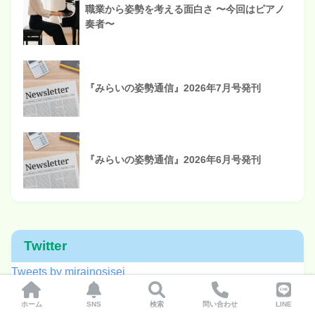
職業から姿勢を考える面白さ 〜今回はピアノ
奏者〜
『みらいの姿勢通信』2026年7月号発刊
『みらいの姿勢通信』2026年6月号発刊
Twitter
Tweets by mirainosisei
ホーム
SNS
検索
問い合わせ
LINE